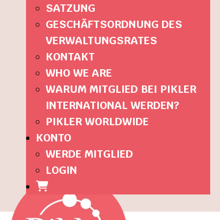
SATZUNG
GESCHÄFTSORDNUNG DES
VERWALTUNGSRATES
KONTAKT
WHO WE ARE
WARUM MITGLIED BEI PIKLER
INTERNATIONAL WERDEN?
PIKLER WORLDWIDE
KONTO
WERDE MITGLIED
LOGIN