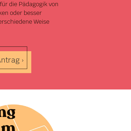
für die Pädagogik von
ken oder besser
erschiedene Weise
ntrag ›
ng
um