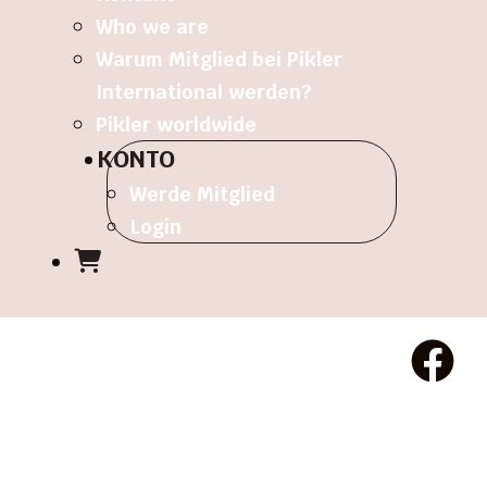
Who we are
Warum Mitglied bei Pikler
International werden?
Pikler worldwide
KONTO
Werde Mitglied
Login