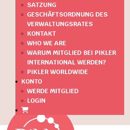
SATZUNG
GESCHÄFTSORDNUNG DES
VERWALTUNGSRATES
KONTAKT
WHO WE ARE
WARUM MITGLIED BEI PIKLER
INTERNATIONAL WERDEN?
PIKLER WORLDWIDE
KONTO
WERDE MITGLIED
LOGIN