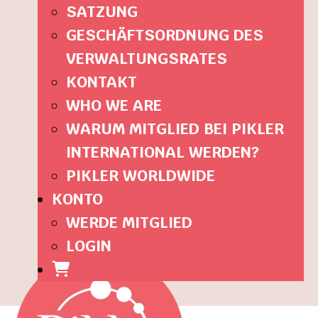
SATZUNG
GESCHÄFTSORDNUNG DES
VERWALTUNGSRATES
KONTAKT
WHO WE ARE
WARUM MITGLIED BEI PIKLER
INTERNATIONAL WERDEN?
PIKLER WORLDWIDE
KONTO
WERDE MITGLIED
LOGIN