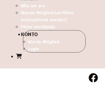
Who we are
Warum Mitglied bei Pikler
International werden?
Pikler worldwide
KONTO
Werde Mitglied
Login