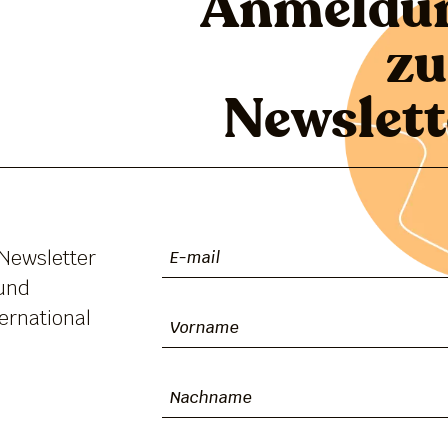
Anmeldu
z
Newslett
 Newsletter
 und
ernational