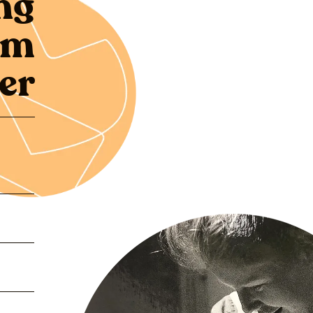
ng
um
er