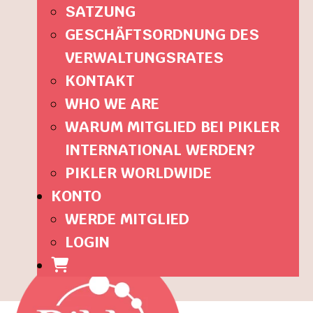
SATZUNG
GESCHÄFTSORDNUNG DES
VERWALTUNGSRATES
KONTAKT
WHO WE ARE
WARUM MITGLIED BEI PIKLER
INTERNATIONAL WERDEN?
PIKLER WORLDWIDE
KONTO
WERDE MITGLIED
LOGIN