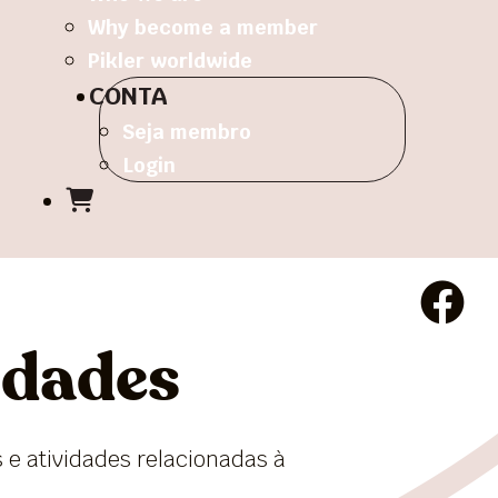
Why become a member
Pikler worldwide
CONTA
Seja membro
Login
idades
 e atividades relacionadas à