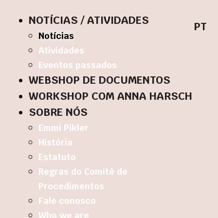
NOTÍCIAS / ATIVIDADES
PT
Notícias
Atividades
Eventos passados
WEBSHOP DE DOCUMENTOS
WORKSHOP COM ANNA HARSCH
SOBRE NÓS
Emmi Pikler
História
Estatuto
Regras do Comitê de
Procedimentos
Fale conosco
Who we are