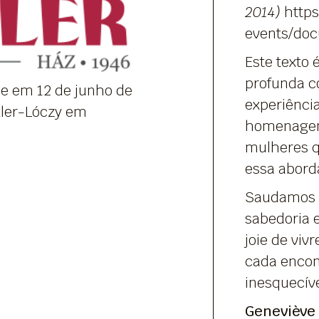
2014)
https
events/do
Este texto
profunda c
ue em 12 de junho de
experiênci
kler-Lóczy em
homenagem 
mulheres q
essa abor
Saudamos u
sabedoria e
joie de viv
cada enco
inesquecíve
Geneviève 