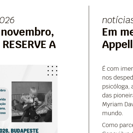
026
notícia
 novembro,
Em me
 RESERVE A
Appel
É com imen
nos despe
psicóloga,
das pionei
Myriam Dav
mundo.
Como parce