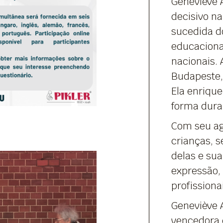
Geneviève
decisivo n
sucedida d
educaciona
nacionais. 
Budapeste,
Ela enriqu
forma dura
Com seu ag
crianças, 
delas e su
expressão, 
profissiona
Geneviève A
vencedora 