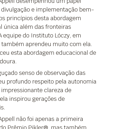
 Appell desempenhou um papel
a divulgação e implementação bem-
os princípios desta abordagem
l única além das fronteiras
A equipe do Instituto Lóczy, em
 também aprendeu muito com ela.
eceu esta abordagem educacional de
doura.
uçado senso de observação das
seu profundo respeito pela autonomia
a impressionante clareza de
ela inspirou gerações de
is.
ppell não foi apenas a primeira
do Prêmio Pikler®, mas também