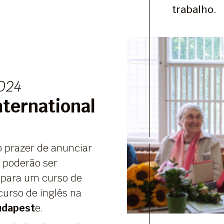
trabalho.
024
nternational
o prazer de anunciar
 poderão ser
 para um curso de
curso de inglês na
udapest
e.