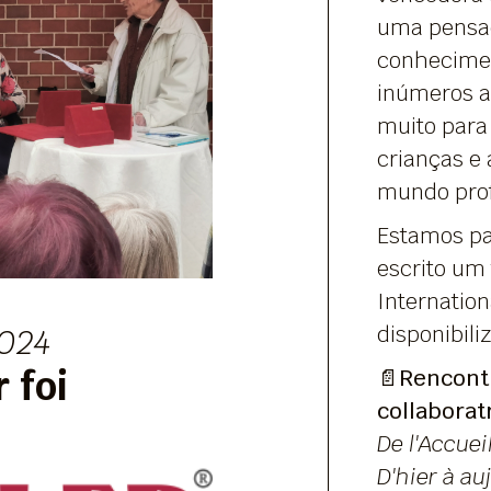
uma pensad
conhecimen
inúmeros ar
muito para
crianças e 
mundo profi
Estamos pa
escrito um 
Internatio
disponibil
024
 foi
📄
Rencontr
collaborat
De l'Accuei
D'hier à au