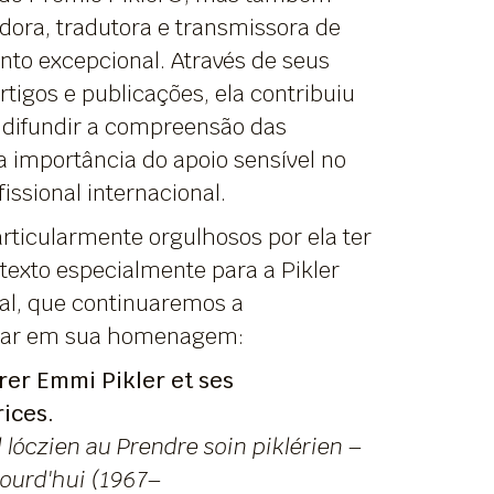
ora, tradutora e transmissora de
to excepcional. Através de seus
tigos e publicações, ela contribuiu
 difundir a compreensão das
a importância do apoio sensível no
ssional internacional.
rticularmente orgulhosos por ela ter
texto especialmente para a Pikler
nal, que continuaremos a
izar em sua homenagem:
er Emmi Pikler et ses
rices.
l lóczien au Prendre soin piklérien –
jourd'hui (1967–