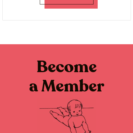
Become
a Member