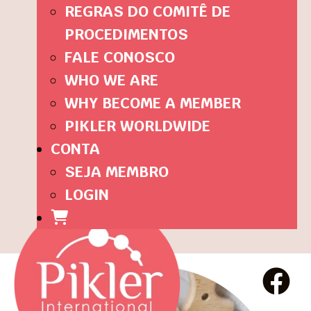
REGRAS DO COMITÊ DE
PROCEDIMENTOS
FALE CONOSCO
WHO WE ARE
WHY BECOME A MEMBER
PIKLER WORLDWIDE
CONTA
SEJA MEMBRO
LOGIN