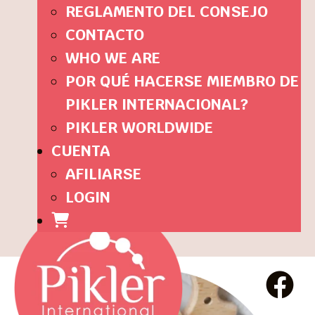
REGLAMENTO DEL CONSEJO
CONTACTO
WHO WE ARE
POR QUÉ HACERSE MIEMBRO DE
PIKLER INTERNACIONAL?
PIKLER WORLDWIDE
CUENTA
AFILIARSE
LOGIN