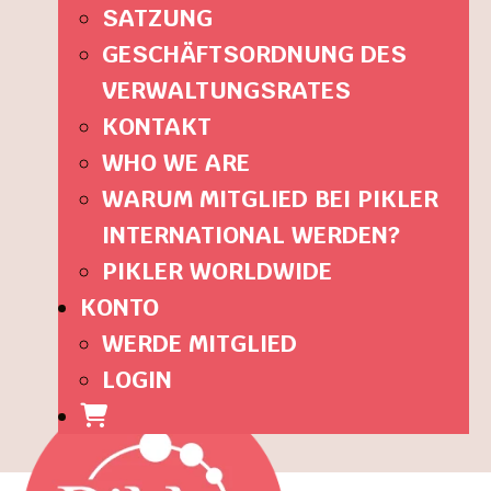
SATZUNG
GESCHÄFTSORDNUNG DES
VERWALTUNGSRATES
KONTAKT
WHO WE ARE
WARUM MITGLIED BEI PIKLER
INTERNATIONAL WERDEN?
PIKLER WORLDWIDE
KONTO
WERDE MITGLIED
LOGIN