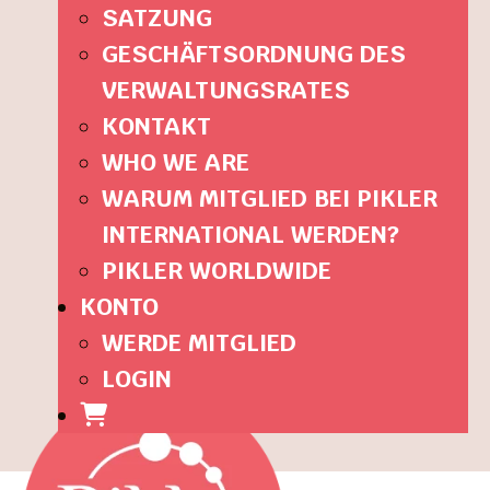
SATZUNG
GESCHÄFTSORDNUNG DES
VERWALTUNGSRATES
KONTAKT
WHO WE ARE
WARUM MITGLIED BEI PIKLER
INTERNATIONAL WERDEN?
PIKLER WORLDWIDE
KONTO
WERDE MITGLIED
LOGIN