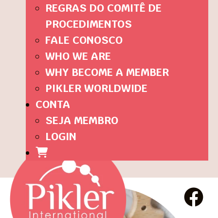
REGRAS DO COMITÊ DE
PROCEDIMENTOS
FALE CONOSCO
WHO WE ARE
WHY BECOME A MEMBER
PIKLER WORLDWIDE
CONTA
SEJA MEMBRO
LOGIN