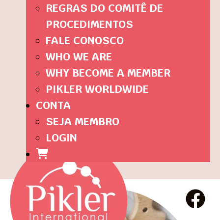
REGRAS DO COMITÊ DE
PROCEDIMENTOS
FALE CONOSCO
WHO WE ARE
WHY BECOME A MEMBER
PIKLER WORLDWIDE
CONTA
SEJA MEMBRO
LOGIN