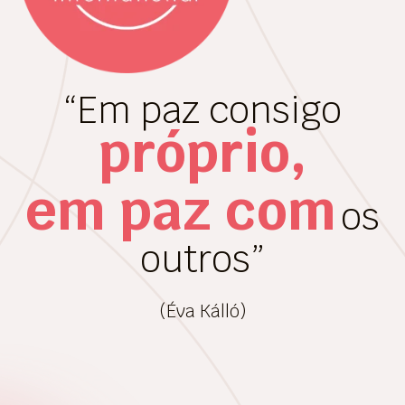
“Em paz consigo
próprio,
em paz com
os
outros”
(Éva Kálló)