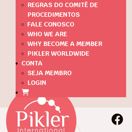
REGRAS DO COMITÊ DE
PROCEDIMENTOS
FALE CONOSCO
WHO WE ARE
WHY BECOME A MEMBER
PIKLER WORLDWIDE
CONTA
SEJA MEMBRO
LOGIN