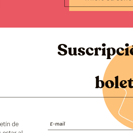
Suscripci
bole
etín de