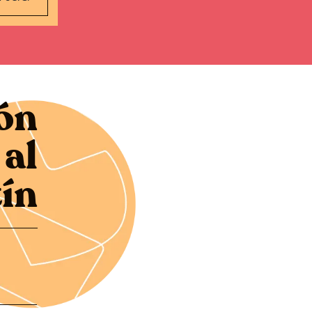
ón
al
tín