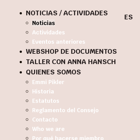
NOTICIAS / ACTIVIDADES
ES
Noticias
Actividades
Eventos anteriores
WEBSHOP DE DOCUMENTOS
TALLER CON ANNA HANSCH
QUIENES SOMOS
Emmi Pikler
Historia
Estatutos
Reglamento del Consejo
Contacto
Who we are
Por qué hacerse miembro